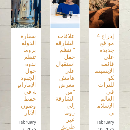
إدراج 4
علاقات
سفارة
مواقع
الشارقة
الدولة
جديدة
” تنظم
بروما
على
حفل
تنظم
قائمة
استقبال
ندوة
الإيسيس
على
حول
كو
هامش
الجهود
للتراث
معرض
الإماراتي
في
“من
ة في
العالم
الشارقة
حفظ
الإسلام
إلى
وصون
ي
روما
الآثار
عبر
February
February
طريق
2, 2025
16, 2026