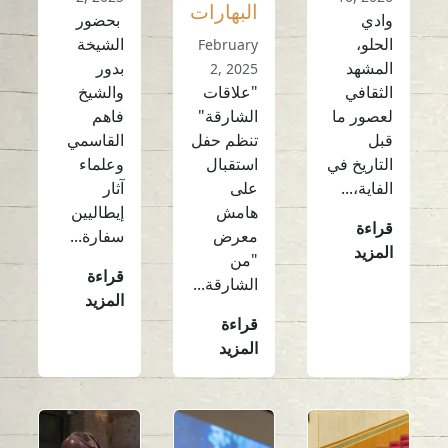
البهارات
وادي
بحضور
الحلو،
الشيخة
February
المشهد
بدور
2, 2025
الثقافي
"علاقات
والشيخ
لعصور ما
الشارقة"
فاهم
قبل
تنظم حفل
القاسمي
التاريخ في
استقبال
وعلماء
الفاية،...
على
آثار
هامش
إيطاليين
قراءة
معرض
سفارة...
المزيد
"من
قراءة
الشارقة...
المزيد
قراءة
المزيد