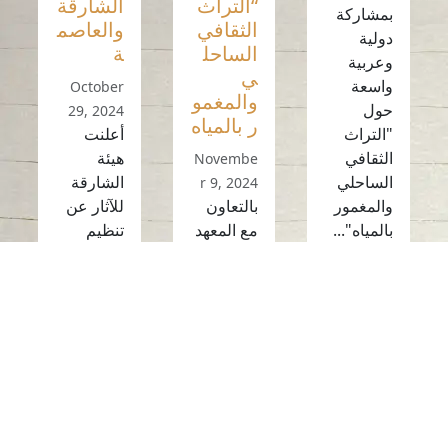
“التراث
الشارقة
بمشاركة
الثقافي
والعاصم
دولية
الساحل
ة
وعربية
ي
واسعة
October
والمغمو
حول
29, 2024
ر بالمياه
"التراث
أعلنت
الثقافي
هيئة
Novembe
الساحلي
الشارقة
r 9, 2024
والمغمور
بالتعاون
للآثار عن
بالمياه"...
مع المعهد
تنظيم
الوطني
معرض
قراءة
لعلوم
أثري
المزيد
الآثار
مشترك
والتراث،
بين...
وجمعية
قراءة
السلام
المزيد
لحماية...
قراءة