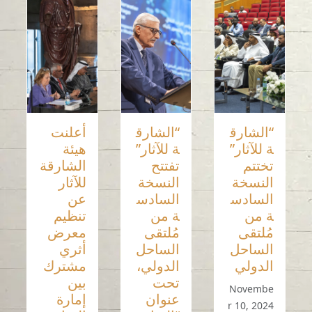
“الشارق
“الشارق
أعلنت
ة للآثار”
ة للآثار”
هيئة
تختتم
تفتتح
الشارقة
النسخة
النسخة
للآثار
السادس
السادس
عن
ة من
ة من
تنظيم
مُلتقى
مُلتقى
معرض
الساحل
الساحل
أثري
الدولي
الدولي،
مشترك
تحت
بين
Novembe
عنوان
إمارة
r 10, 2024