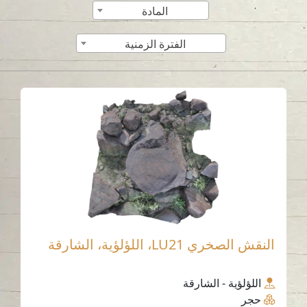
المادة
الفترة الزمنية
النقش الصخري LU21، اللؤلؤية، الشارقة
اللؤلؤية - الشارقة
حجر