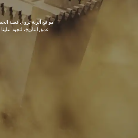
مواقع أثرية تروي قصة الحض
عمق التاريخ، لتجود علينا 