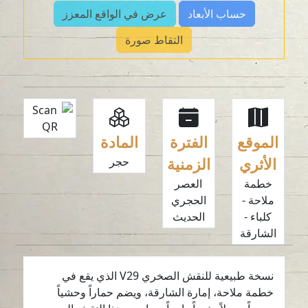
حساب الأبعاد
عرض في الواقع المعزز
التقاط صورة
الموقع
الفترة
المادة
الأثري
الزمنية
حجر
خطمة
العصر
ملاحة -
الحجري
كلباء -
الحديث
الشارقة
نسخة طبيعية للنقش الصخري V29 الذي يقع في
خطمة ملاحة، إمارة الشارقة، ويضم حماراً وحشياً