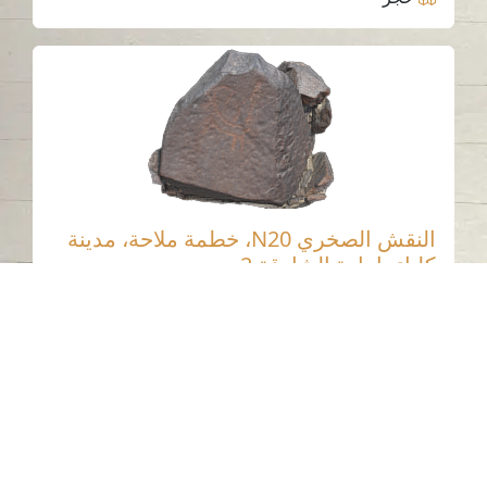
النقش الصخري N20، خطمة ملاحة، مدينة
كلباء، إمارة الشارقة.2
خطمة ملاحة - كلباء - الشارقة
العصر الحجري الحديث
حجر