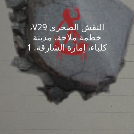
النقش الصخري V29،
خطمة ملاحة، مدينة
كلباء، إمارة الشارقة. 1