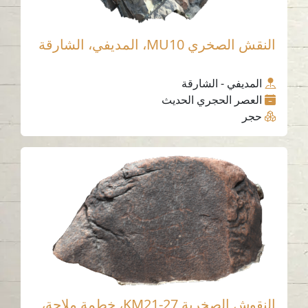
النقش الصخري MU10، المديفي، الشارقة
المديفي - الشارقة
العصر الحجري الحديث
حجر
النقوش الصخرية KM21-27، خطمة ملاحة،