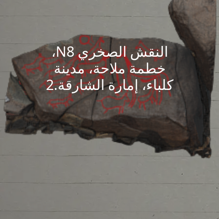
النقش الصخري N8،
خطمة ملاحة، مدينة
كلباء، إمارة الشارقة.2