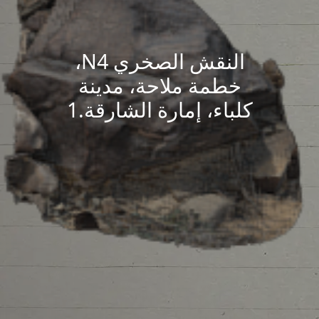
النقش الصخري N4،
خطمة ملاحة، مدينة
كلباء، إمارة الشارقة.1