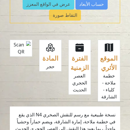
حساب الأبعاد
عرض في الواقع المعزز
التقاط صورة
الموقع
الفترة
المادة
الأثري
الزمنية
حجر
خطمة
العصر
ملاحة -
الحجري
كلباء -
الحديث
الشارقة
نسخة طبيعية مع رسم للنقش الصخري N4 الذي يقع
في خطمة ملاحة، إمارة الشارقة، ويضم حماراً وحشياً
واحداً. ربما يعود هذا النقش إلى العصر الحجري الحديث