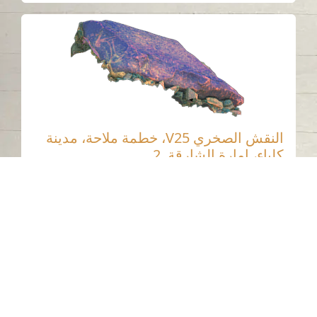
النقش الصخري V25، خطمة ملاحة، مدينة
كلباء، إمارة الشارقة. 2
خطمة ملاحة - كلباء - الشارقة
العصر الحجري الحديث
حجر