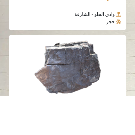
وادي الحلو - الشارقة
حجر
النقوش الصخرية رقم22، المديفي، إمارة
الشارقة.
خورفكان - الشارقة