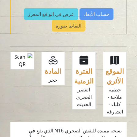
حساب الأبعاد
عرض في الواقع المعزز
التقاط صورة
الموقع
الفترة
المادة
الأثري
الزمنية
حجر
خطمة
العصر
ملاحة -
الحجري
كلباء -
الحديث
الشارقة
نسخة ممتدة للنقش الصخري N16 الذي يقع في