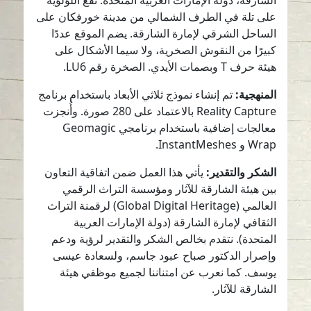
الشارقة، دولة الإمارات العربية المتحدة. تقع اللؤلؤية
على تلة في الطرف الشمالي من مدينة خورفكان على
الساحل الشرقي لإمارة الشارقة. يضم الموقع عددًا
كبيرًا من النقوش الصخرية، ولا سيما الأشكال على
هيئة حرف T وبصمات الأيدي. الصخرة رقم LU6.
المنهجية:
تم إنشاء نموذج ثلاثي الأبعاد باستخدام برنامج
Reality Capture بالاعتماد على 280 صورة. وأُنجزت
معالجات إضافية باستخدام برنامجي Geomagic
Wrap و InstantMeshes.
الشكر والتقدير:
يأتي هذا العمل ضمن اتفاقية التعاون
بين هيئة الشارقة للآثار ومؤسسة التراث الرقمي
العالمي (Global Digital Heritage) لرقمنة التراث
الثقافي لإمارة الشارقة (دولة الإمارات العربية
المتحدة). نتقدم بخالص الشكر والتقدير لرؤية ودعم
وإصرار الدكتور صباح عبود جاسم، ولسعادة عيسى
يوسف. كما نعرب عن امتناننا لجميع موظفي هيئة
الشارقة للآثار.