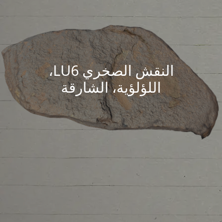
النقش الصخري LU6،
اللؤلؤية، الشارقة