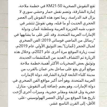
تقع النقوش الصخرية KM21-50 في خطمة ملاحة،
إمارة الشارقة، وتضم نقش حمار وحشي سوري لا
يزال قيد الدراسة. ربما تعود هذه النقوش إلى العصر
الحجري الحديث أو ما قبله، وهي نقوشٌ تنتشر في
جنوب شبه الجزيرة العربية وسلطنة عُمان ودولة
الإمارات العربية المتحدة. وقد عُثر على ما يشابهها في
“رسائل من الماضي فوساتي 2019: الفن الصخري
لجبال الحجر (عُمان)”.بعد التوثيق الأولي عام 2019م،
تمت زيارة الموقع مرة أخرى عام 2021م، وخلال هذه
الزيارة تم اكتشاف العديد من المكتشفات الجديدة،
وتوثيق بعض الصخريات الأكثر أهمية.خطمة ملاحة
موقع أثري يقع على ساحل بحر عمان بالقرب من
مدينة كلباء التابعة لإمارة الشارقة، دولة الإمارات
العربية المتحدة، وهو أحد أكبر مواقع الفن الصخري في
دولة الإمارات. وهو يضم -إضافة إلى النقوش- منازل
حجرية وتل قذيفة ومقابر حجرية، وميزات أخرى أرَّخت
تاريخ هذا الموقع بين أوائل العصر الهولوسيني -على
الأقل- إلى القرن التاسع عشر.