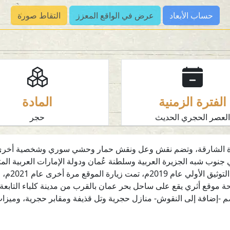
حساب الأبعاد
عرض في الواقع المعزز
التقاط صورة
الفترة الزمنية
المادة
لعصر الحجري الحديث
حجر
KM في خطمة ملاحة، إمارة الشارقة، وتضم نقش وعل ونقش حمار وحشي سوري وشخصية 
جنوب شبه الجزيرة العربية وسلطنة عُمان ودولة الإمارات العربية الم
فوساتي 19
 موقع أثري يقع على ساحل بحر عمان بالقرب من مدينة كلباء التابعة لإ
م -إضافة إلى النقوش- منازل حجرية وتل قذيفة ومقابر حجرية، وميزات أ