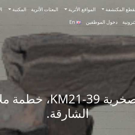
قطع المكتشفة
المواقع الأثرية
البعثات الأثرية
المكتبة
ال
ترونية
دخول الموظفين
En
النقوش الصخرية M21-39
الشارقة.