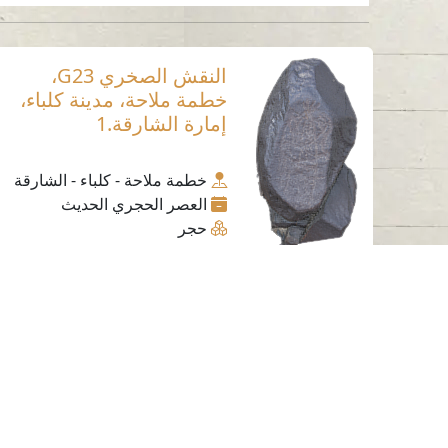
النقش الصخري G23،
خطمة ملاحة، مدينة كلباء،
إمارة الشارقة.1
خطمة ملاحة - كلباء - الشارقة
العصر الحجري الحديث
حجر
اتصل بنا
06-502-8000
info@saa.shj.ae