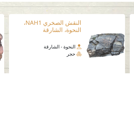
النقش الصخري NAH1،
النحوة، الشارقة
النحوة - الشارقة
حجر
وسائل التواصل الاجتماعي