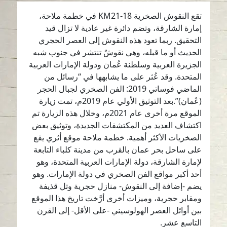
تقع النقوش الصخرية KM21-18 في خطمة ملاحة،
إمارة الشارقة، وتضم دائرة غير عادية لا تزال قيد
التحقيق. ربما تعود هذه النقوش إلى العصر الحجري
الحديث أو ما قبله، وهي نقوشٌ تنتشر في جنوب شبه
الجزيرة العربية وسلطنة عُمان ودولة الإمارات العربية
المتحدة. وقد عُثر على ما يشابهها في “رسائل من
الماضي فوساتي 2019: الفن الصخري لجبال الحجر
(عُمان)”.بعد التوثيق الأولي عام 2019م، تمت زيارة
الموقع مرة أخرى عام 2021م، وخلال هذه الزيارة تم
اكتشاف العديد من المكتشفات الجديدة، وتوثيق بعض
الصخريات الأكثر أهمية. خطمة ملاحة موقع أثري يقع
على ساحل بحر عمان بالقرب من مدينة كلباء التابعة
لإمارة الشارقة، دولة الإمارات العربية المتحدة، وهو
أحد أكبر مواقع الفن الصخري في دولة الإمارات. وهو
يضم -إضافة إلى النقوش- منازل حجرية وتل قذيفة
ومقابر حجرية، وميزات أخرى أرَّخت تاريخ هذا الموقع
بين أوائل العصر الهولوسيني -على الأقل- إلى القرن
التاسع عشر.