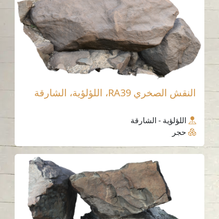
النقش الصخري RA39، اللؤلؤية، الشارقة
اللؤلؤية - الشارقة
حجر