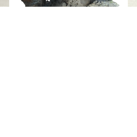
النقش الصخري MU26، المديفي، الشارقة
المديفي - الشارقة
العصر الحجري الحديث
حجر
اتصل بنا
06-502-8000
info@saa.shj.ae
وسائل التواصل الاجتماعي