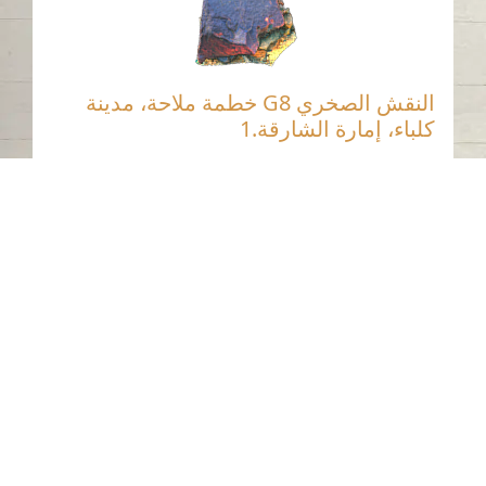
النقش الصخري G8 خطمة ملاحة، مدينة
كلباء، إمارة الشارقة.1
خطمة ملاحة - كلباء - الشارقة
العصر الحجري الحديث
حجر
اتصل بنا
06-502-8000
info@saa.shj.ae
وسائل التواصل الاجتماعي