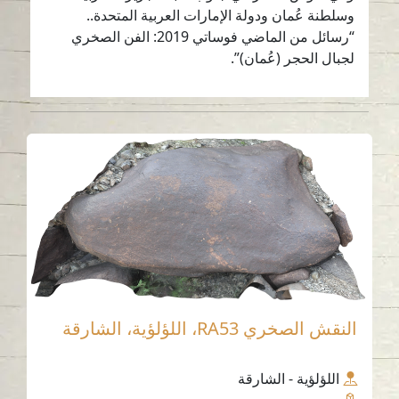
وسلطنة عُمان ودولة الإمارات العربية المتحدة..
“رسائل من الماضي فوساتي 2019: الفن الصخري
لجبال الحجر (عُمان)”.
النقش الصخري RA53، اللؤلؤية، الشارقة
اللؤلؤية - الشارقة