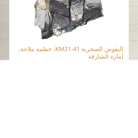
النقوش الصخرية KM21-41، خطمة ملاحة،
إمارة الشارقة
خطمة ملاحة - كلباء - الشارقة
العصر الحجري الحديث
حجر
اتصل بنا