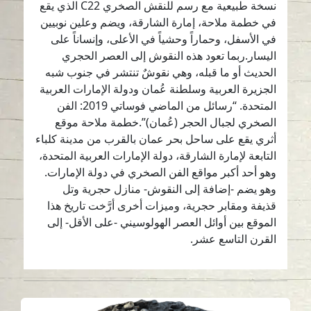
نسخة طبيعية مع رسم للنقش الصخري C22 الذي يقع
في خطمة ملاحة، إمارة الشارقة، ويضم وعلين نوبيين
في الأسفل، وحماراً وحشياً في الأعلى، وإنساناً على
اليسار.ربما تعود هذه النقوش إلى العصر الحجري
الحديث أو ما قبله، وهي نقوشٌ تنتشر في جنوب شبه
الجزيرة العربية وسلطنة عُمان ودولة الإمارات العربية
المتحدة. “رسائل من الماضي فوساتي 2019: الفن
الصخري لجبال الحجر (عُمان)”.خطمة ملاحة موقع
أثري يقع على ساحل بحر عمان بالقرب من مدينة كلباء
التابعة لإمارة الشارقة، دولة الإمارات العربية المتحدة،
وهو أحد أكبر مواقع الفن الصخري في دولة الإمارات.
وهو يضم -إضافة إلى النقوش- منازل حجرية وتل
قذيفة ومقابر حجرية، وميزات أخرى أرَّخت تاريخ هذا
الموقع بين أوائل العصر الهولوسيني -على الأقل- إلى
القرن التاسع عشر.