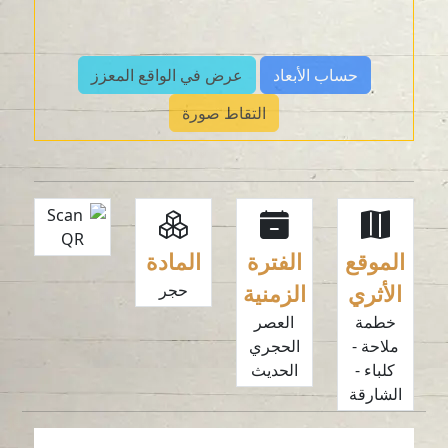
حساب الأبعاد
عرض في الواقع المعزز
التقاط صورة
الموقع
الفترة
المادة
الأثري
الزمنية
حجر
خطمة
العصر
ملاحة -
الحجري
كلباء -
الحديث
الشارقة