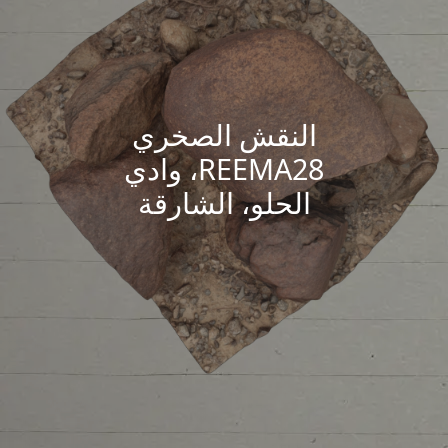
النقش الصخري
REEMA28، وادي
الحلو، الشارقة