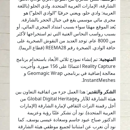
الشارقة، الإمارات العربية المتحدة. وادي الحلو (باللغة
العربية: وادي حلو، ويعني حرفيًا “الوادي الحلو”) هو
مجرى مائي موسمي يقع في جبال الحجر بالشارقة.
يُعد الموقع مهمًا سواء بسبب امتداد المجرى المائي، أو
بسبب رواسب النحاس الغنية التي تم استخراجها لأكثر
من 8000 عام. توجد العديد من النقوش الصخرية على
حافة الوادي. الصخرة رقم REEMA28 (قطاع الريما).
المنهجية
: تم إنشاء نموذج ثلاثي الأبعاد باستخدام برنامج
Reality Capture اعتمادًا على 156 صورة. وأُجريت
معالجة إضافية في برنامجي Geomagic Wrap و
InstantMeshes.
الشكر والتقدير
: هذا العمل جزء من اتفاقية التعاون بين
هيئة الشارقة للآثار وGlobal Digital Heritage من
أجل رقمنة التراث الثقافي لإمارة الشارقة (الإمارات
العربية المتحدة). نود أن نشكر علنًا رؤية وعزيمة
الدكتور صباح عبود جاسم وسعادة عيسى يوسف. كما
نود أن نعرب عن امتناننا لجميع موظفي هيئة الشارقة