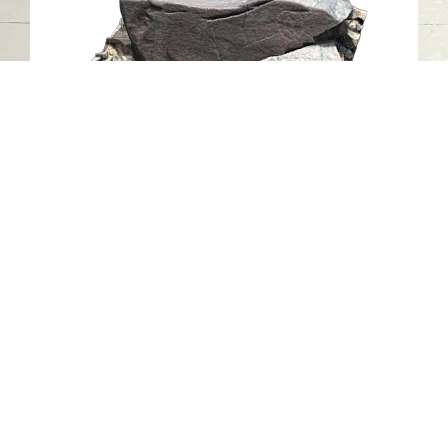
النقوش الصخرية KM21-18، خطمة ملاحة،
إمارة الشارقة.
خطمة ملاحة - كلباء - الشارقة
العصر الحجري الحديث
حجر
اتصل بنا
06-502-8000
info@saa.shj.ae