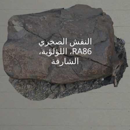
النقش الصخري
RA86، اللؤلؤية،
الشارقة