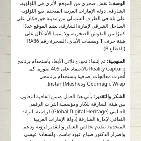
الوصف:
نقش صخري من الموقع الأثري في اللؤلؤية،
الشارقة، دولة الإمارات العربية المتحدة. تقع اللؤلؤية
على تلة في الطرف الشمالي من مدينة خورفكان على
الساحل الشرقي لإمارة الشارقة. يضم الموقع عددًا
كبيرًا من النقوش الصخرية، ولا سيما الأشكال على
هيئة حرف T وبصمات الأيدي. الصخرة رقم RA86
(القطاع B).
المنهجية:
تم إنشاء نموذج ثلاثي الأبعاد باستخدام برنامج
Reality Capture بالاعتماد على 409 صورة. كما
أُنجزت معالجات إضافية باستخدام برنامجي
Geomagic Wrap وInstantMeshes.
الشكر والتقدير:
يأتي هذا العمل ضمن اتفاقية التعاون
بين هيئة الشارقة للآثار ومؤسسة التراث الرقمي
العالمي (Global Digital Heritage) لرقمنة التراث
الثقافي لإمارة الشارقة (دولة الإمارات العربية
المتحدة). نتقدم بخالص الشكر والتقدير لرؤية ودعم
وإصرار الدكتور صباح عبود جاسم، ولسعادة عيسى