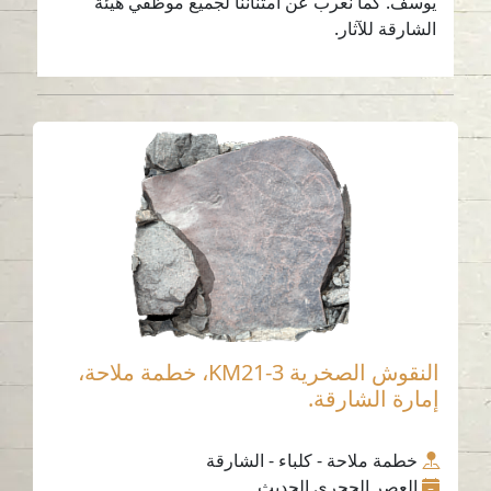
يوسف. كما نعرب عن امتناننا لجميع موظفي هيئة
الشارقة للآثار.
النقوش الصخرية KM21-3، خطمة ملاحة،
إمارة الشارقة.
خطمة ملاحة - كلباء - الشارقة
العصر الحجري الحديث