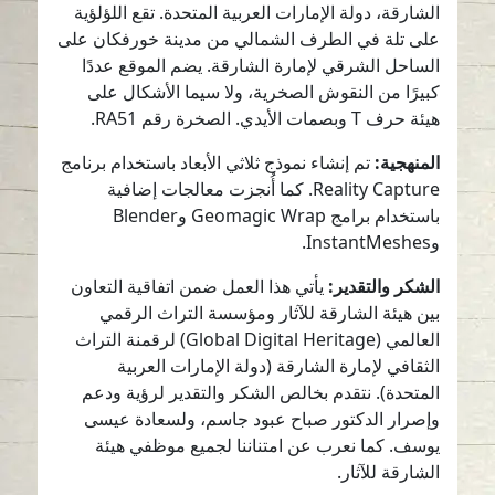
الشارقة، دولة الإمارات العربية المتحدة. تقع اللؤلؤية
على تلة في الطرف الشمالي من مدينة خورفكان على
الساحل الشرقي لإمارة الشارقة. يضم الموقع عددًا
كبيرًا من النقوش الصخرية، ولا سيما الأشكال على
هيئة حرف T وبصمات الأيدي. الصخرة رقم RA51.
المنهجية:
تم إنشاء نموذج ثلاثي الأبعاد باستخدام برنامج
Reality Capture. كما أُنجزت معالجات إضافية
باستخدام برامج Geomagic Wrap وBlender
وInstantMeshes.
الشكر والتقدير:
يأتي هذا العمل ضمن اتفاقية التعاون
بين هيئة الشارقة للآثار ومؤسسة التراث الرقمي
العالمي (Global Digital Heritage) لرقمنة التراث
الثقافي لإمارة الشارقة (دولة الإمارات العربية
المتحدة). نتقدم بخالص الشكر والتقدير لرؤية ودعم
وإصرار الدكتور صباح عبود جاسم، ولسعادة عيسى
يوسف. كما نعرب عن امتناننا لجميع موظفي هيئة
الشارقة للآثار.