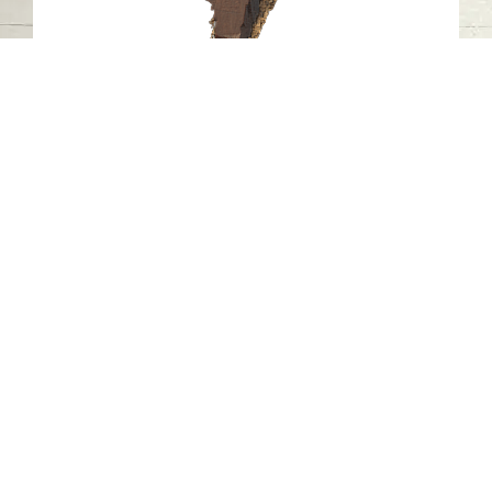
النقش الصخري J11، خطمة ملاحة، مدينة
كلباء، إمارة الشارقة.1
خطمة ملاحة - كلباء - الشارقة
العصر الحجري الحديث
حجر
اتصل بنا
06-502-8000
info@saa.shj.ae
وسائل التواصل الاجتماعي