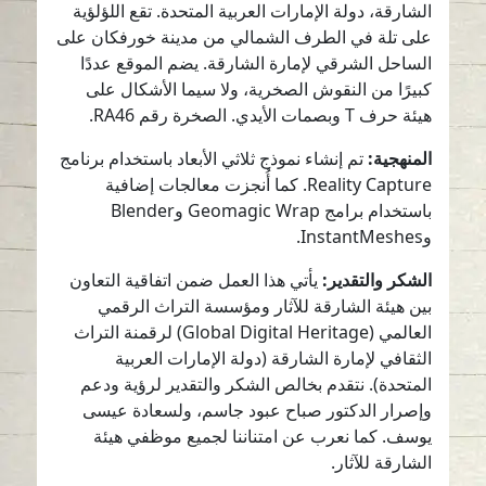
الشارقة، دولة الإمارات العربية المتحدة. تقع اللؤلؤية
على تلة في الطرف الشمالي من مدينة خورفكان على
الساحل الشرقي لإمارة الشارقة. يضم الموقع عددًا
كبيرًا من النقوش الصخرية، ولا سيما الأشكال على
هيئة حرف T وبصمات الأيدي. الصخرة رقم RA46.
المنهجية:
تم إنشاء نموذج ثلاثي الأبعاد باستخدام برنامج
Reality Capture. كما أُنجزت معالجات إضافية
باستخدام برامج Geomagic Wrap وBlender
وInstantMeshes.
الشكر والتقدير:
يأتي هذا العمل ضمن اتفاقية التعاون
بين هيئة الشارقة للآثار ومؤسسة التراث الرقمي
العالمي (Global Digital Heritage) لرقمنة التراث
الثقافي لإمارة الشارقة (دولة الإمارات العربية
المتحدة). نتقدم بخالص الشكر والتقدير لرؤية ودعم
وإصرار الدكتور صباح عبود جاسم، ولسعادة عيسى
يوسف. كما نعرب عن امتناننا لجميع موظفي هيئة
الشارقة للآثار.