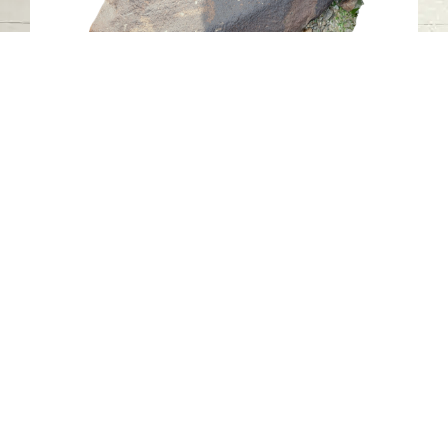
النقش الصخري LU9، اللؤلؤية، الشارقة
اللؤلؤية - الشارقة
حجر
اتصل بنا
06-502-8000
info@saa.shj.ae
وسائل التواصل الاجتماعي