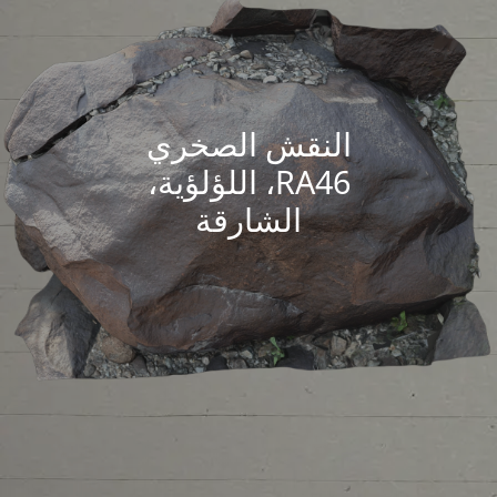
النقش الصخري
RA46، اللؤلؤية،
الشارقة