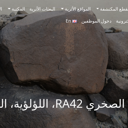
قطع المكتشفة
المواقع الأثرية
البعثات الأثرية
المكتبة
ال
ترونية
دخول الموظفين
En
RA، اللؤلؤية، الشارقة