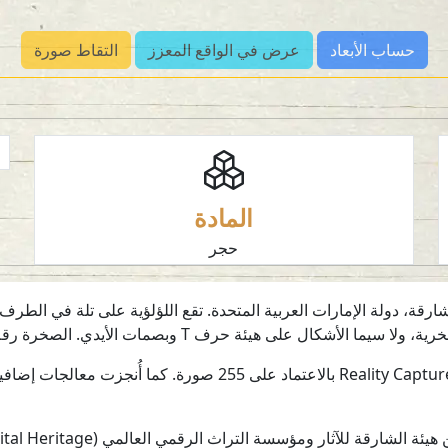
حساب الأبعاد
عرض في الواقع المعزز
التقاط صورة
المادة
حجر
ارقة، دولة الإمارات العربية المتحدة. تقع اللؤلؤية على تلة في ال
لى هيئة حرف T وبصمات الأيدي. الصخرة رقم RA42 (القطاع B).