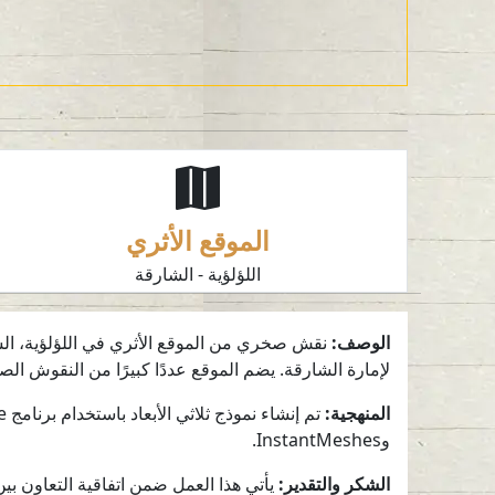
الموقع الأثري
اللؤلؤية - الشارقة
الوصف:
نقش صخري من الموقع الأثري في اللؤلؤية، الش
لإمارة الشارقة. يضم الموقع عددًا كبيرًا من النقوش الصخرية، ولا سيما الأشكال ع
المنهجية:
وInstantMeshes.
الشكر والتقدير: