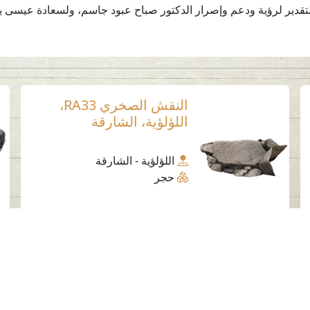
والتقدير لرؤية ودعم وإصرار الدكتور صباح عبود جاسم، ولسعادة عيسى
النقش الصخري RA33،
اللؤلؤية، الشارقة
اللؤلؤية - الشارقة
حجر
وسائل التواصل الاجتماعي