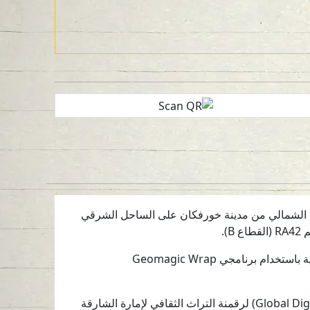
طرف الشمالي من مدينة خورفكان على الساحل الشرقي
تم إنشاء نموذج ثلاثي الأبعاد باستخدام برنامج Reality Capture بالاعتماد على 255 صورة. كما أُنجزت معالجات إضافية باستخدام برنامجي Geomagic Wrap
يأتي هذا العمل ضمن اتفاقية التعاون بين هيئة الشارقة للآثار ومؤسسة التراث الرقمي العالمي (Global Digital Heritage) لرقمنة التراث الثقافي لإمارة الشارقة