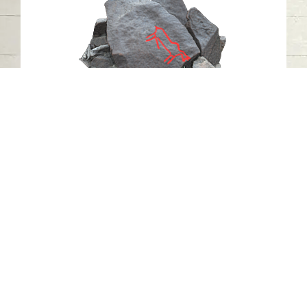
النقش الصخري N25، خطمة ملاحة، مدينة
كلباء، إمارة الشارقة.2
خطمة ملاحة - كلباء - الشارقة
العصر الحجري الحديث
حجر
اتصل بنا