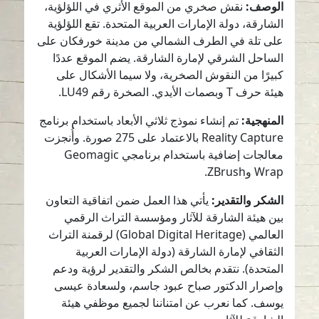
الوصف:
نقش صخري من الموقع الأثري في اللؤلؤية،
الشارقة، دولة الإمارات العربية المتحدة. تقع اللؤلؤية
على تلة في الطرف الشمالي من مدينة خورفكان على
الساحل الشرقي لإمارة الشارقة. يضم الموقع عددًا
كبيرًا من النقوش الصخرية، ولا سيما الأشكال على
هيئة حرف T وبصمات الأيدي. الصخرة رقم LU49.
المنهجية:
تم إنشاء نموذج ثلاثي الأبعاد باستخدام برنامج
Reality Capture بالاعتماد على 275 صورة. وأُنجزت
معالجات إضافية باستخدام برنامجي Geomagic
Wrap وZBrush.
الشكر والتقدير:
يأتي هذا العمل ضمن اتفاقية التعاون
بين هيئة الشارقة للآثار ومؤسسة التراث الرقمي
العالمي (Global Digital Heritage) لرقمنة التراث
الثقافي لإمارة الشارقة (دولة الإمارات العربية
المتحدة). نتقدم بخالص الشكر والتقدير لرؤية ودعم
وإصرار الدكتور صباح عبود جاسم، ولسعادة عيسى
يوسف. كما نعرب عن امتناننا لجميع موظفي هيئة