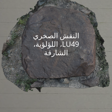
النقش الصخري
LU49، اللؤلؤية،
الشارقة