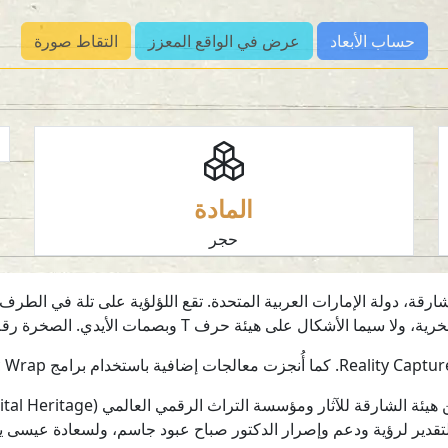
حساب الأبعاد
عرض في الواقع المعزز
التقاط صورة
المادة
حجر
ارقة، دولة الإمارات العربية المتحدة. تقع اللؤلؤية على تلة في ال
شكال على هيئة حرف T وبصمات الأيدي. الصخرة رقم LU43.
والتقدير لرؤية ودعم وإصرار الدكتور صباح عبود جاسم، ولسعادة عيسى