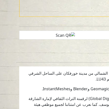
طرف الشمالي من مدينة خورفكان على الساحل الشرقي
يأتي هذا العمل ضمن اتفاقية التعاون بين هيئة الشارقة للآثار ومؤسسة التراث الرقمي العالمي (Global Digital Heritage) لرقمنة التراث الثقافي لإمارة الشارقة
 يوسف. كما نعرب عن امتناننا لجميع موظفي هيئة