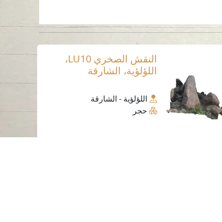
النقش الصخري LU10،
اللؤلؤية، الشارقة
اللؤلؤية - الشارقة
حجر
ساعات العمل