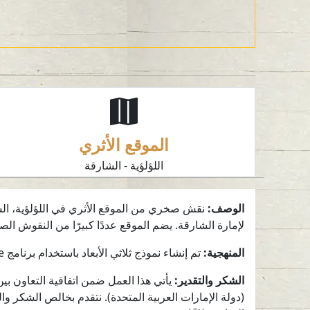
الموقع الأثري
اللؤلؤية - الشارقة
الوصف:
نقش صخري من الموقع الأثري في اللؤلؤية، الش
لإمارة الشارقة. يضم الموقع عددًا كبيرًا من النقوش الصخرية، ولا سيما الأ
المنهجية:
تم إنشاء نموذج ثلاثي الأبعاد باستخدام برنامج Reality Capture. كما أُنجزت معالجات إضافية باستخدام برامج Geomagic Wrap وBlender وInstantMeshes.
الشكر والتقدير:
(دولة الإمارات العربية المتحدة). نتقدم بخالص الشكر 