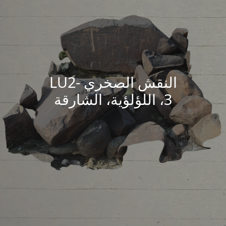
النقش الصخري LU2-
3، اللؤلؤية، الشارقة