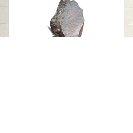
النقش الصخري V8 خطمة ملاحة، مدينة
كلباء، إمارة الشارقة. 1
خطمة ملاحة - كلباء - الشارقة
العصر الحجري الحديث
حجر