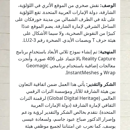
الوصف:
نقش صخري من الموقع الأثري في اللؤلؤية،
الشارقة، دولة الإمارات العربية المتحدة. تقع اللؤلؤية
على تلة في الطرف الشمالي من مدينة خورفكان على
الساحل الشرقي لإمارة الشارقة. يضم الموقع عددًا
كبيرًا من النقوش الصخرية، ولا سيما الأشكال على
هيئة حرف T وبصمات الأيدي. الصخرة رقم LU2-3.
المنهجية:
تم إنشاء نموذج ثلاثي الأبعاد باستخدام برنامج
Reality Capture بالاعتماد على 406 صورة. وأُنجزت
معالجات إضافية باستخدام برنامجي Geomagic
Wrap و InstantMeshes.
الشكر والتقدير:
يأتي هذا العمل ضمن اتفاقية التعاون
بين هيئة الشارقة للآثار ومؤسسة التراث الرقمي
العالمي (Global Digital Heritage) لرقمنة التراث
الثقافي لإمارة الشارقة (دولة الإمارات العربية
المتحدة). نتقدم بخالص الشكر والتقدير لرؤية ودعم
وإصرار الدكتور صباح عبود جاسم، ولسعادة عيسى
يوسف. كما نعرب عن امتناننا لجميع موظفي هيئة