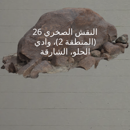
النقش الصخري 26
(المنطقة 2)، وادي
الحلو، الشارقة