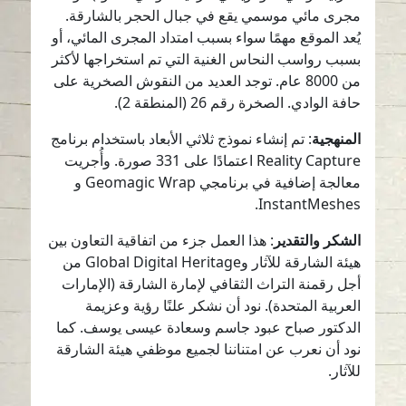
مجرى مائي موسمي يقع في جبال الحجر بالشارقة.
يُعد الموقع مهمًا سواء بسبب امتداد المجرى المائي، أو
بسبب رواسب النحاس الغنية التي تم استخراجها لأكثر
من 8000 عام. توجد العديد من النقوش الصخرية على
حافة الوادي. الصخرة رقم 26 (المنطقة 2).
المنهجية
: تم إنشاء نموذج ثلاثي الأبعاد باستخدام برنامج
Reality Capture اعتمادًا على 331 صورة. وأُجريت
معالجة إضافية في برنامجي Geomagic Wrap و
InstantMeshes.
الشكر والتقدير
: هذا العمل جزء من اتفاقية التعاون بين
هيئة الشارقة للآثار وGlobal Digital Heritage من
أجل رقمنة التراث الثقافي لإمارة الشارقة (الإمارات
العربية المتحدة). نود أن نشكر علنًا رؤية وعزيمة
الدكتور صباح عبود جاسم وسعادة عيسى يوسف. كما
نود أن نعرب عن امتناننا لجميع موظفي هيئة الشارقة
للآثار.