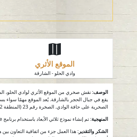
الموقع الأثري
وادي الحلو - الشارقة
الوصف
: نقش صخري من الموقع الأثري لوادي الحلو، الشار
الصخرية على حافة الوادي. الصخرة رقم 23 (المنطقة 2).
المنهجية
: تم إنشاء نموذج ثلاثي الأبعاد باستخدام برنامج Reality Capture اعتمادًا على 204 صورة. وأُجريت معالجة إضافية في برنامجي Geomagic Wrap و InstantMeshes.
الشكر والتقدير