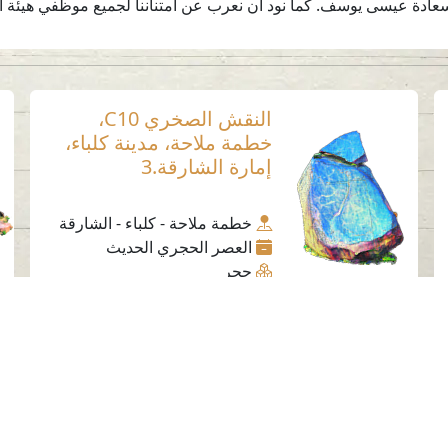
عادة عيسى يوسف. كما نود أن نعرب عن امتناننا لجميع موظفي هيئة الش
النقش الصخري C10،
خطمة ملاحة، مدينة كلباء،
إمارة الشارقة.3
خطمة ملاحة - كلباء - الشارقة
العصر الحجري الحديث
حجر
وسائل التواصل الاجتماعي