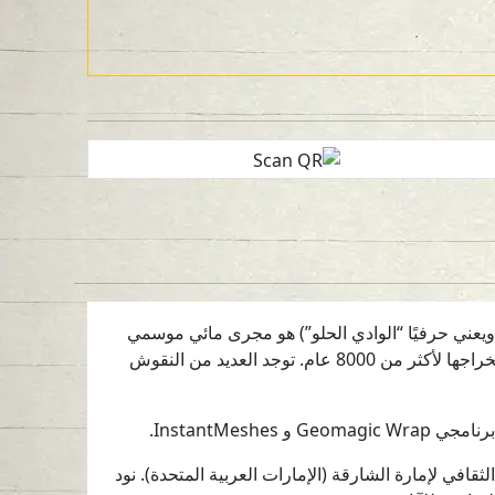
، ويعني حرفيًا “الوادي الحلو”) هو مجرى مائي موسمي
يقع في جبال الحجر بالشارقة. يُعد الموقع مهمًا سواء بسبب امتداد المجرى المائي، أو بسبب رواسب النحاس الغنية التي تم استخراجها لأكثر من 8000 عام. توجد العديد من النقوش
رقة للآثار وGlobal Digital Heritage من أجل رقمنة التراث الثقافي لإمارة الشارقة (الإمارات العربية المتحدة). نود