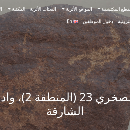
قطع المكتشفة
المواقع الأثرية
البعثات الأثرية
المكتبة
ال
ترونية
دخول الموظفين
En
النقش الصخري 23 
الشارقة