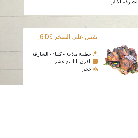
ارقة للآثار.
نقش على الصخر J6 DS
خطمة ملاحة - كلباء - الشارقة
القرن التاسع عشر
حجر
ساعات العمل