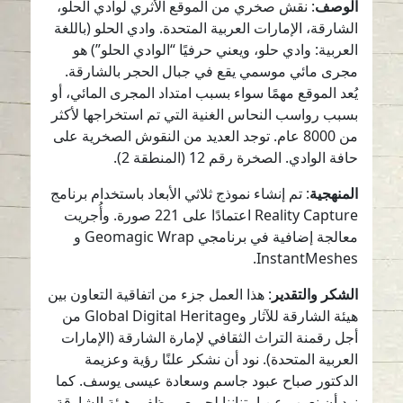
الوصف
: نقش صخري من الموقع الأثري لوادي الحلو،
الشارقة، الإمارات العربية المتحدة. وادي الحلو (باللغة
العربية: وادي حلو، ويعني حرفيًا “الوادي الحلو”) هو
مجرى مائي موسمي يقع في جبال الحجر بالشارقة.
يُعد الموقع مهمًا سواء بسبب امتداد المجرى المائي، أو
بسبب رواسب النحاس الغنية التي تم استخراجها لأكثر
من 8000 عام. توجد العديد من النقوش الصخرية على
حافة الوادي. الصخرة رقم 12 (المنطقة 2).
المنهجية
: تم إنشاء نموذج ثلاثي الأبعاد باستخدام برنامج
Reality Capture اعتمادًا على 221 صورة. وأُجريت
معالجة إضافية في برنامجي Geomagic Wrap و
InstantMeshes.
الشكر والتقدير
: هذا العمل جزء من اتفاقية التعاون بين
هيئة الشارقة للآثار وGlobal Digital Heritage من
أجل رقمنة التراث الثقافي لإمارة الشارقة (الإمارات
العربية المتحدة). نود أن نشكر علنًا رؤية وعزيمة
الدكتور صباح عبود جاسم وسعادة عيسى يوسف. كما
نود أن نعرب عن امتناننا لجميع موظفي هيئة الشارقة