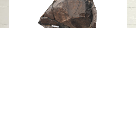
النقش الصخري N9، خطمة ملاحة، مدينة
كلباء، إمارة الشارقة3
خطمة ملاحة - كلباء - الشارقة
العصر الحجري الحديث
حجر
اتصل بنا