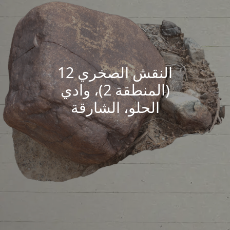
النقش الصخري 12
(المنطقة 2)، وادي
الحلو، الشارقة