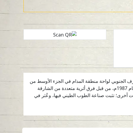
قبل الميلاد. تقع جنوب مدينة الذيد في الطرف الجنوبي لواحة منطقة المدام في الجزء الأوسط من
إمارة الشارقة، الإمارات العربية المتحدة. وترجع تسميتها اليوم إلى اسم بئر مجاورة مدفونة حالياً. بدأ استكشاف الثقيبة أواخر عام 1987م، من قبل فرق أثرية متعددة من الشارقة
ات أخرى؛ تثبت صناعة الطوب الطيني فيها، وعُثر في