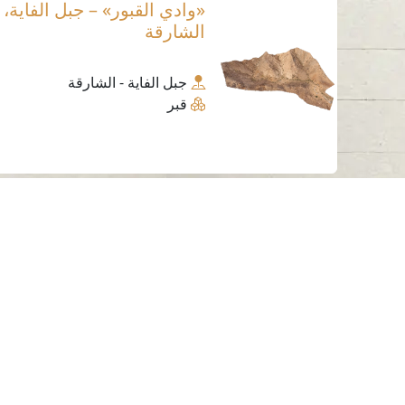
«وادي القبور» – جبل الفاية،
الشارقة
جبل الفاية - الشارقة
قبر
اتصل بنا
06-502-8000
info@saa.shj.ae
الزيارات
7,195,095