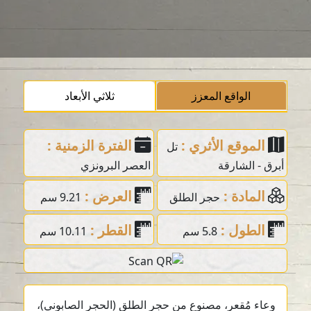
الواقع المعزز
ثلاثي الأبعاد
الموقع الأثري :
الفترة الزمنية :
تل
أبرق - الشارقة
العصر البرونزي
المادة :
العرض :
حجر الطلق
9.21 سم
الطول :
القطر :
5.8 سم
10.11 سم
وعاء مُقعر، مصنوع من حجر الطلق (الحجر الصابوني)،