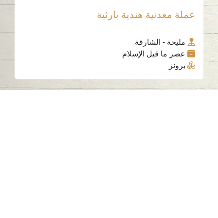
عملة معدنية هندية بارثية
مليحة - الشارقة
عصر ما قبل الإسلام
برونز
اتصل بنا
06-502-8000
info@saa.shj.ae
وسائل التواصل الاجتماعي