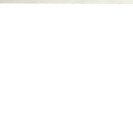
اتصل بنا
06-502-8000
info@saa.shj.ae
وسائل التواصل الاجتماعي
ساعات العمل
الاثنين إلى الخميس
من 07:30 صباحًا إلى 03:30 مساءً
الزيارات
7,189,281
الهيئة في أرقام
السياسات و الأحكام