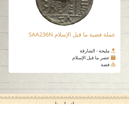
عملة فضية ما قبل الإسلام SAA236N
مليحة - الشارقة
عصر ما قبل الإسلام
فضة
اتصل بنا
06-502-8000
info@saa.shj.ae
وسائل التواصل الاجتماعي