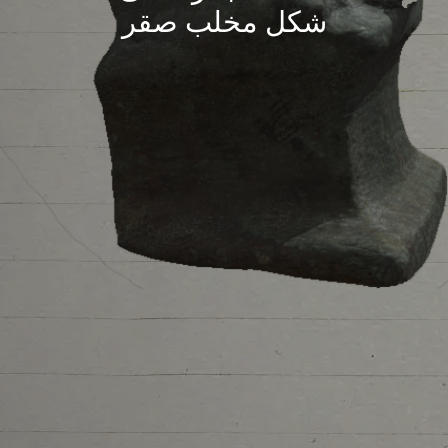
شكل مخلب صقر