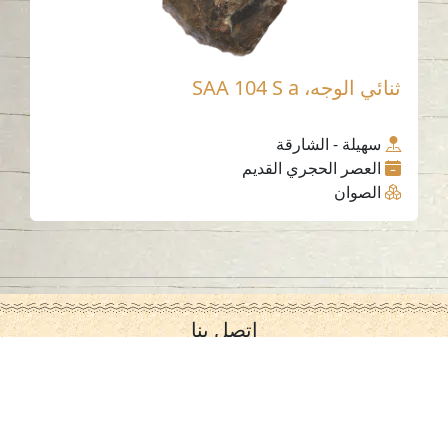
ثنائي الوجه، SAA 104 S a
سهيلة - الشارقة
العصر الحجري القديم
الصوان
اتصل بنا
06-502-8000
info@saa.shj.ae
وسائل التواصل الاجتماعي