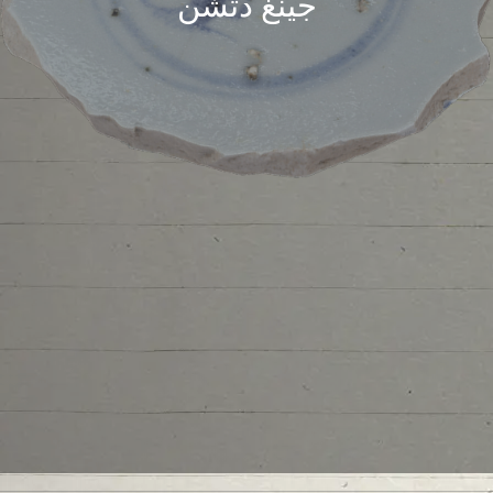
جينغ دتشن