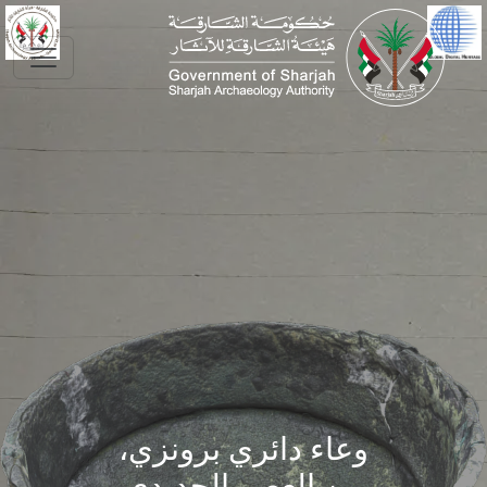
Skip to main conte
وعاء دائري برونزي،
من العصر الحديدي