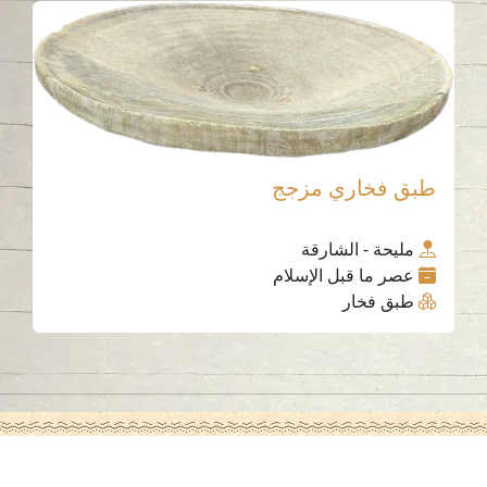
طبق فخاري مزجج
مليحة - الشارقة
عصر ما قبل الإسلام
طبق فخار
اتصل بنا
06-502-8000