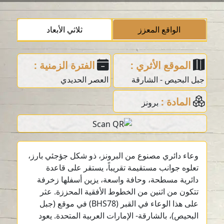
الواقع المعزز
ثلاثي الأبعاد
الموقع الأثري :
الفترة الزمنية :
جبل البحيص - الشارقة
العصر الحديدي
المادة :
برونز
وعاء دائري مصنوع من البرونز، ذو شكل جؤجئي بارز،
تعلوه جوانب مستقيمة تقريباً، يستقر على قاعدة
دائرية مسطحة، وحافة واسعة، يزين أسفلها زخرفة
تتكون من اثنين من الخطوط الأفقية المحززة. عثر
على هذا الوعاء في القبر (BHS78) في موقع (جبل
البحيص)، بالشارقة- الإمارات العربية المتحدة. يعود