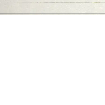
اتصل بنا
06-502-8000
info@saa.shj.ae
وسائل التواصل الاجتماعي
ساعات العمل
الاثنين إلى الخميس
من 07:30 صباحًا إلى 03:30 مساءً
الزيارات
7,185,156
الهيئة في أرقام