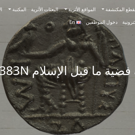
قطع المكتشفة
المواقع الأثرية
البعثات الأثرية
المكتبة
ال
ترونية
دخول الموظفين
En
ضية ما قبل الإسلام SAA383N