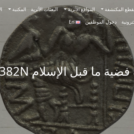
قطع المكتشفة
المواقع الأثرية
البعثات الأثرية
المكتبة
ال
ترونية
دخول الموظفين
En
ضية ما قبل الإسلام SAA382N