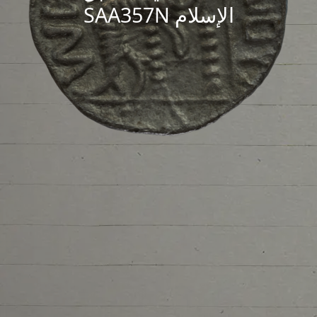
الإسلام SAA357N