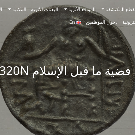
قطع المكتشفة
المواقع الأثرية
البعثات الأثرية
المكتبة
ال
ترونية
دخول الموظفين
En
ضية ما قبل الإسلام SAA320N