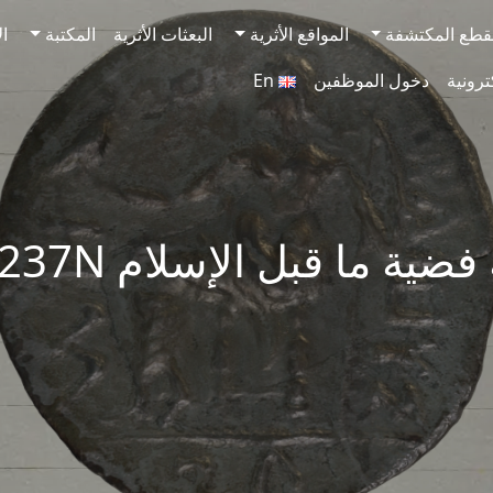
قطع المكتشفة
المواقع الأثرية
البعثات الأثرية
المكتبة
ال
ترونية
دخول الموظفين
En
ضية ما قبل الإسلام SAA237N