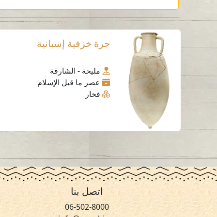
جرة خزفية إسبانية
مليحة - الشارقة
عصر ما قبل الإسلام
فخار
اتصل بنا
06-502-8000