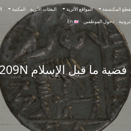
قطع المكتشفة
المواقع الأثرية
البعثات الأثرية
المكتبة
ال
ترونية
دخول الموظفين
En
ضية ما قبل الإسلام SAA209N