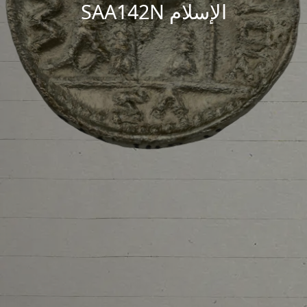
الإسلام SAA142N