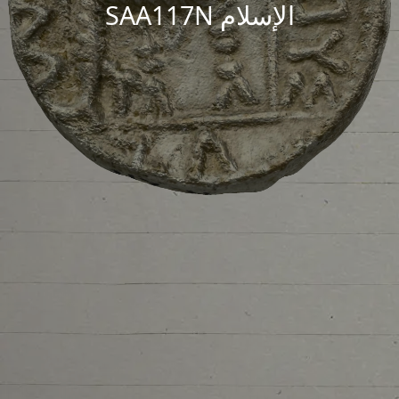
الإسلام SAA117N