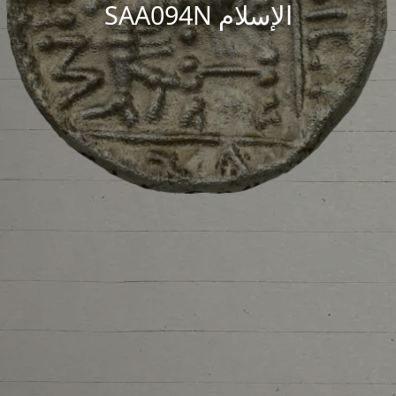
الإسلام SAA094N