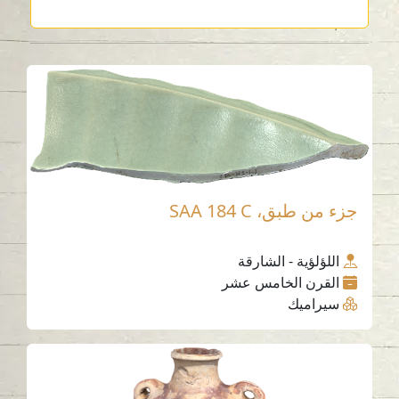
جزء من طبق، SAA 184 C
اللؤلؤية - الشارقة
القرن الخامس عشر
سيراميك