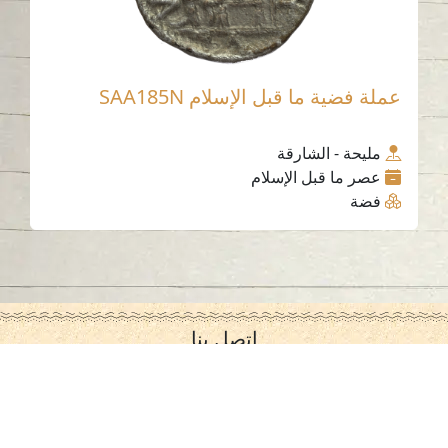
عملة فضية ما قبل الإسلام SAA185N
مليحة - الشارقة
عصر ما قبل الإسلام
فضة
اتصل بنا
06-502-8000
info@saa.shj.ae
وسائل التواصل الاجتماعي