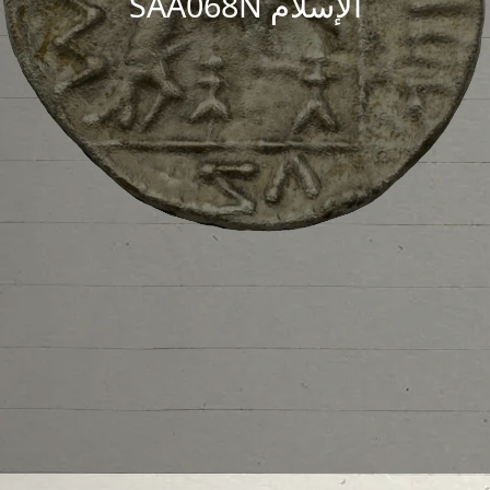
الإسلام SAA068N