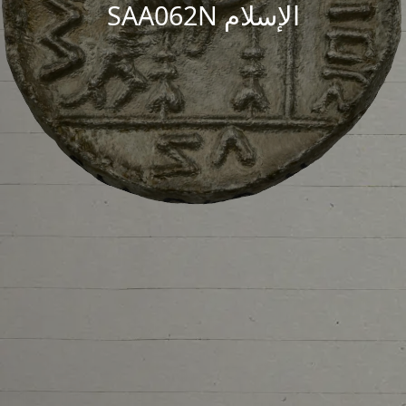
الإسلام SAA062N