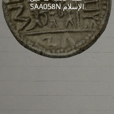
الإسلام SAA058N