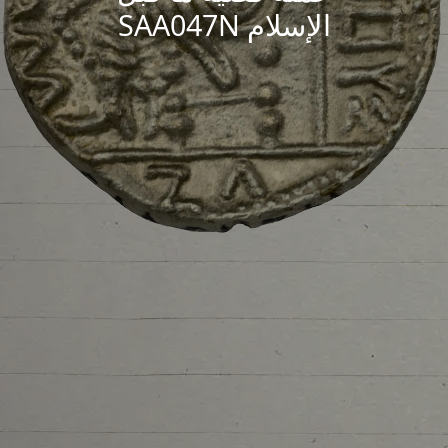
الإسلام SAA047N