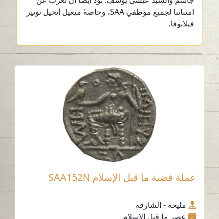
جاسم والسيد عيسى يوسف. نود أيضًا أن نعرب عن
امتناننا لجميع موظفي SAA، وخاصةً ميغيل أنخيل نونيز
فيلانوفا.
عملة فضية ما قبل الإسلام SAA152N
مليحة - الشارقة
عصر ما قبل الإسلام