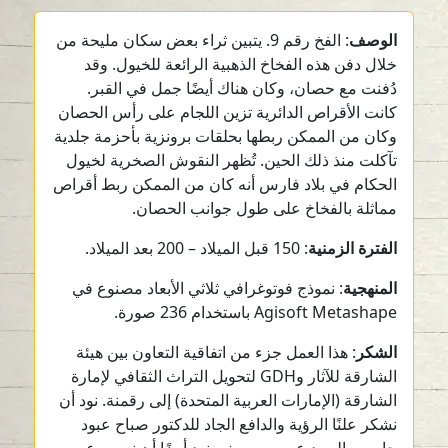
الوصف
: الفخ رقم 9. يتبين ثراء بعض سكان مليحة من
خلال دفن هذه الفخاخ الذهبية الرائعة للخيول. وقد
دُفنت مع حصان، وكان هناك أيضًا جمل في القبر.
كانت الأقراص الدائرية تزين اللجام على رأس الحصان
وكان من الممكن ربطها بحلقات برونزية بأحزمة جلدية
تآكلت منذ ذلك الحين. تُظهر النقوش الصخرية لخيول
الحكام في بلاد فارس أنه كان من الممكن ربط أقراص
مماثلة بالفخاخ على طول جوانب الحصان.
الفترة الزمنية
: 150 قبل الميلاد – 200 بعد الميلاد.
المنهجية
: نموذج فوتوغرافي ثلاثي الأبعاد مصنوع في
Agisoft Metashape باستخدام 236 صورة.
الشكر
: هذا العمل جزء من اتفاقية التعاون بين هيئة
الشارقة للآثار وGDH لتحويل التراث الثقافي لإمارة
الشارقة (الإمارات العربية المتحدة) إلى رقمنة. نود أن
نشكر علنًا الرؤية والدافع الجاد للدكتور صباح عبود